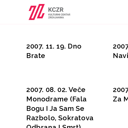
2007. 11. 19. Dno
2007
Brate
Navi
2007. 08. 02. Veče
2007
Monodrame (Fala
Za 
Bogu I Ja Sam Se
Razbolo, Sokratova
Odbrana I Smrt)