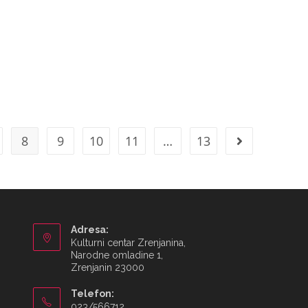
8
9
10
11
…
13
Adresa:
Kulturni centar Zrenjanina,
Narodne omladine 1,
Zrenjanin 23000
Telefon:
023/566712