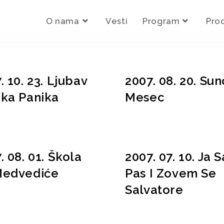
O nama
Vesti
Program
Pro
. 10. 23. Ljubav
2007. 08. 20. Sun
ka Panika
Mesec
. 08. 01. Škola
2007. 07. 10. Ja 
Medvediće
Pas I Zovem Se
Salvatore