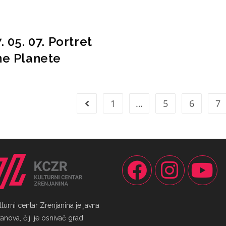
. 05. 07. Portret
ne Planete
1
…
5
6
7
lturni centar Zrenjanina je javna
anova, čiji je osnivač grad