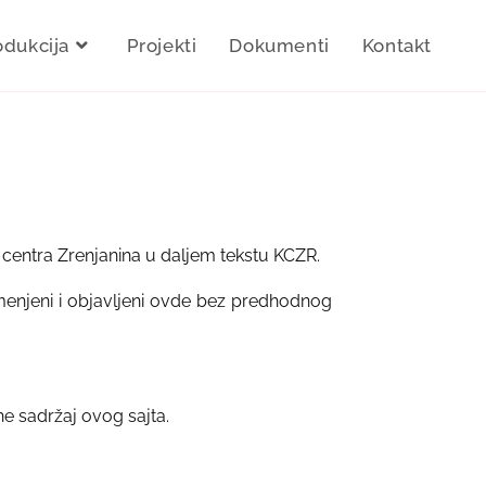
odukcija
Projekti
Dokumenti
Kontakt
 centra Zrenjanina u daljem tekstu KCZR.
zmenjeni i objavljeni ovde bez predhodnog
rhe sadržaj ovog sajta.