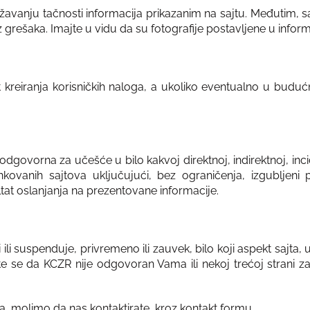
avanju tačnosti informacija prikazanim na sajtu. Međutim, saj
ez grešaka. Imajte u vidu da su fotografije postavljene u infor
t kreiranja korisničkih naloga, a ukoliko eventualno u bu
odgovorna za učešće u bilo kakvoj direktnoj, indirektnoj, incid
inkovanih sajtova uključujući, bez ograničenja, izgubljeni p
ultat oslanjanja na prezentovane informacije.
i suspenduje, privremeno ili zauvek, bilo koji aspekt sajta, u
se da KCZR nije odgovoran Vama ili nekoj trećoj strani za b
ja, molimo da nas kontaktirate kroz kontakt formu.