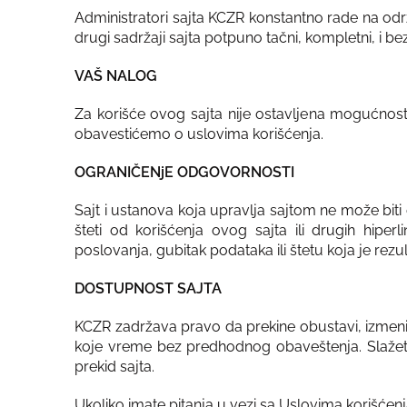
Administratori sajta KCZR konstantno rade na održ
drugi sadržaji sajta potpuno tačni, kompletni, i b
VAŠ NALOG
Za korišće ovog sajta nije ostavljena mogućnos
obavestićemo o uslovima korišćenja.
OGRANIČENjE ODGOVORNOSTI
Sajt i ustanova koja upravlja sajtom ne može biti 
šteti od korišćenja ovog sajta ili drugih hiperl
poslovanja, gubitak podataka ili štetu koja je rez
DOSTUPNOST SAJTA
KCZR zadržava pravo da prekine obustavi, izmeni il
koje vreme bez predhodnog obaveštenja. Slažete 
prekid sajta.
Ukoliko imate pitanja u vezi sa Uslovima korišćen