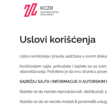
Uslovi korišćenja
Uslovi korišćenja i pravila sadržana u ovom doku
Korišćenjem sajta, prihvatate i slažete se sa sv
obaveštavanja. Potrebno je da ovu stranicu poseć
SADRŽAJ SAJTA I INFORMACIJE O AUTORSKIM
Slažete se da nećete reprodukovati, distribuirati, p
Slažete se da se nećete mešati ili poremetiti usluge 