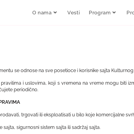
O nama
Vesti
Program
Pr
mentu se odnose na sve posetioce i korisnike sajta Kulturnog
im pravilima i uslovima, koji s vremena na vreme mogu biti i
ujete periodično.
 PRAVIMA
rodavati, trgovati ili eksploatisati u bilo koje komercijalne sv
sajta, sigurnosni sistem sajta ili sadržaj sajta.