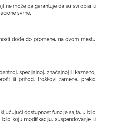
t ne može da garantuje da su svi opisi ili
macione svrhe.
dućnosti dođe do promene, na ovom mestu
entnoj, specijalnoj, značajnoj ili kaznenoj
rofit ili prihod, troškovi zamene, prekid
ključujući dostupnost funcije sajta, u bilo
ilo koju modifikaciju, suspendovanje ili