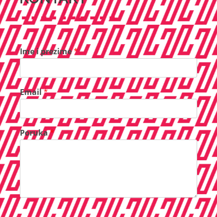
Ime i prezime
*
Email
*
Poruka
*