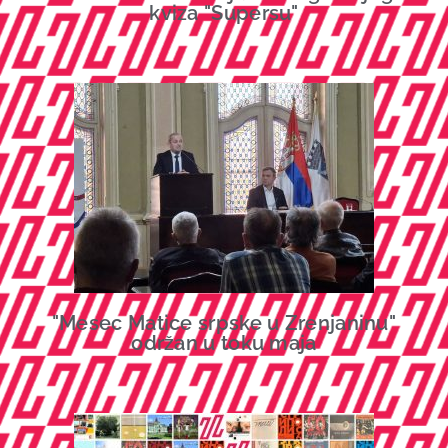
kviza "Supersu"
"Mesec Matice srpske u Zrenjaninu"
održan u toku maja