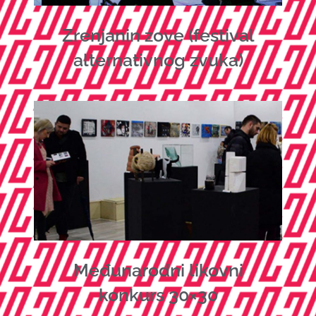
Zrenjanin zove (festival
alternativnog zvuka)
Međunarodni likovni
konkurs 30×30