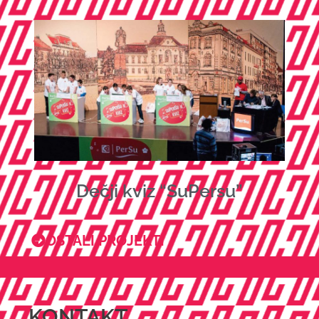
Dečji kviz “SuPersu”
OSTALI PROJEKTI
KONTAKT