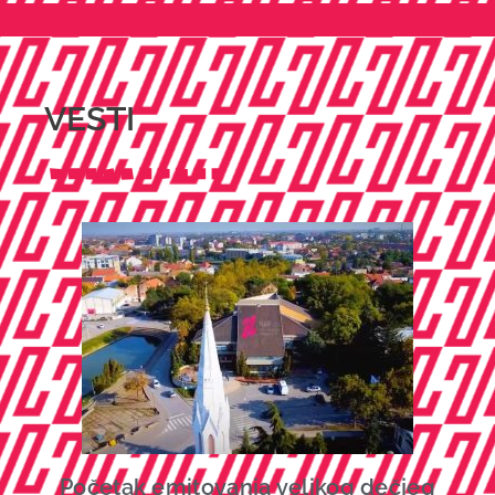
VESTI
Početak emitovanja velikog dečjeg