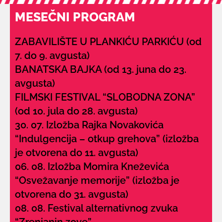
MESEČNI PROGRAM
ZABAVILIŠTE U PLANKIĆU PARKIĆU (od
7. do 9. avgusta)
BANATSKA BAJKA (od 13. juna do 23.
avgusta)
FILMSKI FESTIVAL “SLOBODNA ZONA”
(od 10. jula do 28. avgusta)
30. 07. Izložba Rajka Novakovića
“Indulgencija – otkup grehova” (izložba
je otvorena do 11. avgusta)
06. 08. Izložba Momira Kneževića
“Osvežavanje memorije” (izložba je
otvorena do 31. avgusta)
08. 08. Festival alternativnog zvuka
“Zrenjanin zove”