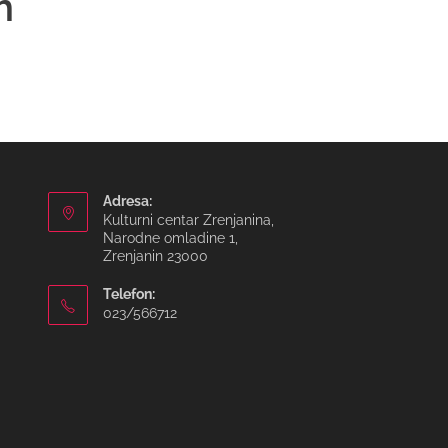
m
Adresa:
Kulturni centar Zrenjanina,
Narodne omladine 1,
Zrenjanin 23000
Telefon:
023/566712