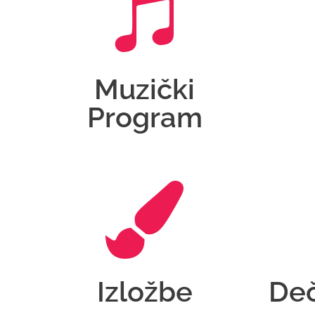
Muzički
Program
Izložbe
Deč