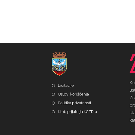
Ku
Licitacije
us
Uslovi korišćenja
Zr
Politika privatnosti
pr
Klub prijatelja KCZR-a
st
ka