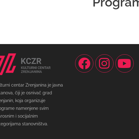
Progra
lturni centar Zrenjanina je javna
tanova, čiji je osnivač grad
enjanin, koja organizuje
ograme namenjene svim
arosnim i socijalnim
tegorijama stanovništva.