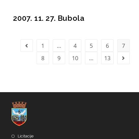
2007. 11. 27. Bubola
1
…
4
5
6
7
8
9
10
…
13
Licitacije