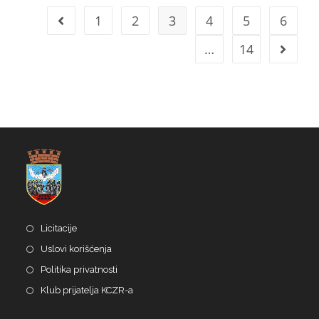
1
2
3
4
5
6
…
14
Licitacije
Uslovi korišćenja
Politika privatnosti
Klub prijatelja KCZR-a