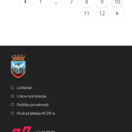
1
…
7
8
9
10
11
12
Licitacije
Uslovi korišćenja
Politika privatnosti
Klub prijatelja KCZR-a