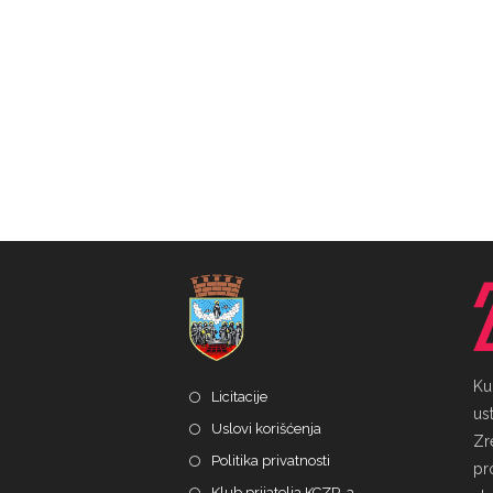
Ku
Licitacije
ust
Uslovi korišćenja
Zr
Politika privatnosti
pr
Klub prijatelja KCZR-a