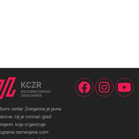
lturni centar Zrenjanina je javna
anova, čiji je osnivač grad
enjanin, koja organizuje
ograme namenjene svim