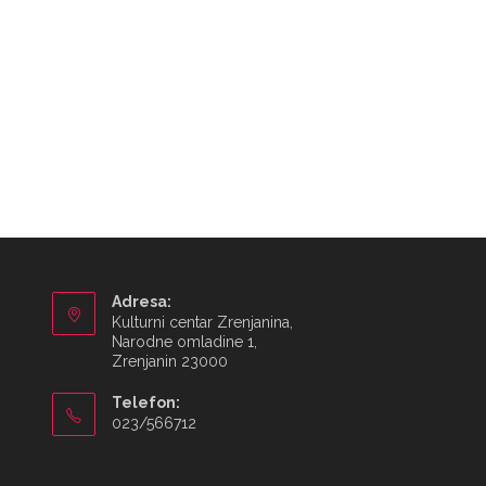
Adresa:
Kulturni centar Zrenjanina,
Narodne omladine 1,
Zrenjanin 23000
Telefon:
023/566712