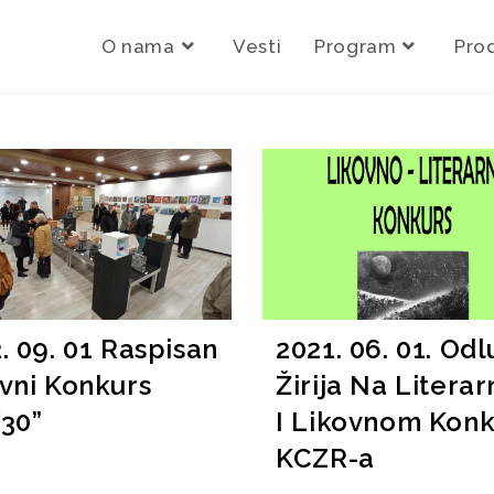
O nama
Vesti
Program
Pro
. 09. 01 Raspisan
2021. 06. 01. Od
vni Konkurs
Žirija Na Litera
30”
I Likovnom Konk
KCZR-a