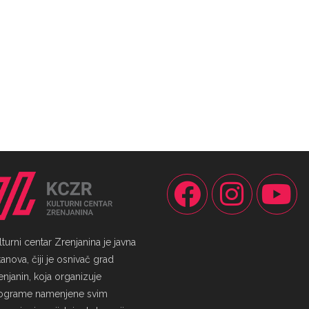
lturni centar Zrenjanina je javna
anova, čiji je osnivač grad
enjanin, koja organizuje
ograme namenjene svim