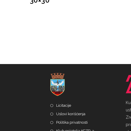
“30×30”
Ku
Licitacije
ust
Uslovi korišćenja
Zr
Politika privatnosti
pr
Klub prijatelja KCZR-a