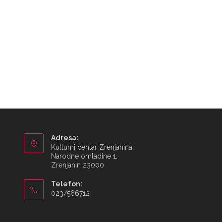
Adresa:
Kulturni centar Zrenjanina,
Narodne omladine 1,
Zrenjanin 23000
Telefon:
023/566712