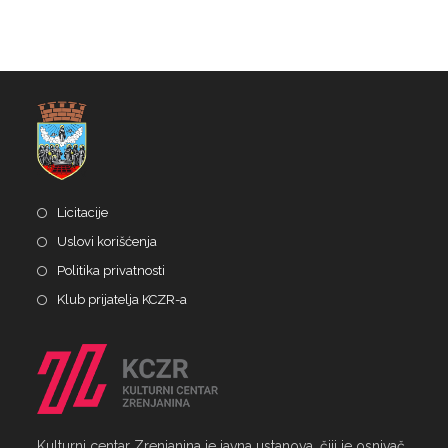
Licitacije
Uslovi korišćenja
Politika privatnosti
Klub prijatelja KCZR-a
Kulturni centar Zrenjanina je javna ustanova, čiji je osnivač