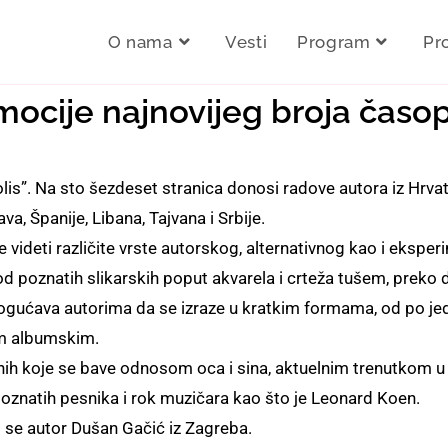
O nama
Vesti
Program
Pr
ocije najnovijeg broja časopi
polis”. Na sto šezdeset stranica donosi radove autora iz Hrv
a, Španije, Libana, Tajvana i Srbije.
ideti različite vrste autorskog, alternativnog kao i eksperi
od poznatih slikarskih poput akvarela i crteža tušem, preko di
gućava autorima da se izraze u kratkim formama, od po jed
nim albumskim.
nih koje se bave odnosom oca i sina, aktuelnim trenutkom u
poznatih pesnika i rok muzičara kao što je Leonard Koen.
o se autor Dušan Gačić iz Zagreba.