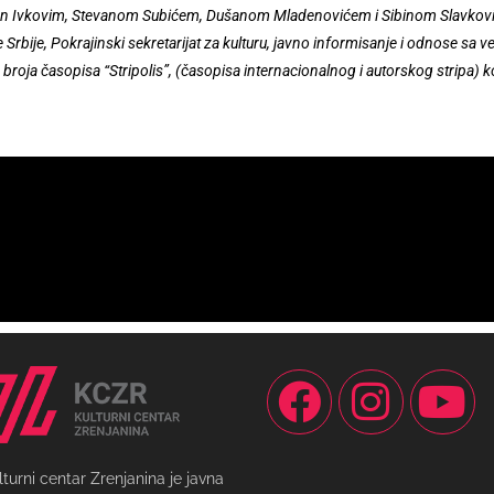
bodan Ivkovim, Stevanom Subićem, Dušanom Mladenovićem i Sibinom Slavkov
ike Srbije, Pokrajinski sekretarijat za kulturu, javno informisanje i odnose s
 broja časopisa “Stripolis”, (časopisa internacionalnog i autorskog stripa)
lturni centar Zrenjanina je javna