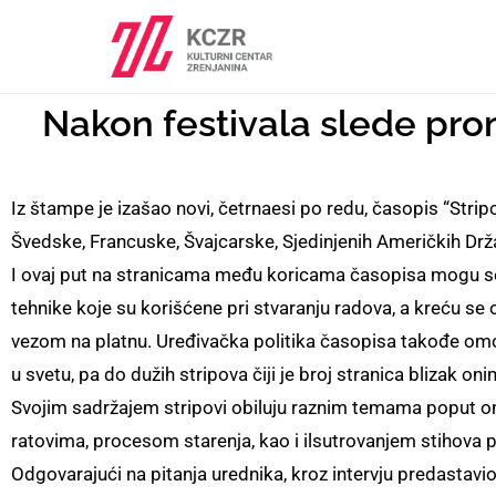
Nakon festivala slede prom
Iz štampe je izašao novi, četrnaesi po redu, časopis “Stri
Švedske, Francuske, Švajcarske, Sjedinjenih Američkih Držav
I ovaj put na stranicama među koricama časopisa mogu se v
tehnike koje su korišćene pri stvaranju radova, a kreću se 
vezom na platnu. Uređivačka politika časopisa takođe omo
u svetu, pa do dužih stripova čiji je broj stranica blizak o
Svojim sadržajem stripovi obiluju raznim temama poput o
ratovima, procesom starenja, kao i ilsutrovanjem stihova 
Odgovarajući na pitanja urednika, kroz intervju predastavi