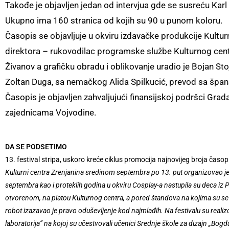
Takođe je objavljen jedan od intervjua gde se susreću Karl
Ukupno ima 160 stranica od kojih su 90 u punom koloru.
Časopis se objavljuje u okviru izdavačke produkcije Kultur
direktora – rukovodilac programske službe Kulturnog centra
Živanov a grafičku obradu i oblikovanje uradio je Bojan St
Zoltan Duga, sa nemačkog Alida Spilkucić, prevod sa špan
Časopis je objavljen zahvaljujući finansijskoj podršci Grad
zajednicama Vojvodine.
DA SE PODSETIMO
13. festival stripa, uskoro kreće ciklus promocija najnovijeg broja časopi
Kulturni centra Zrenjanina sredinom septembra po 13. put organizovao je f
septembra kao i proteklih godina u okviru Cosplay-a nastupila su deca iz 
otvorenom, na platou Kulturnog centra, a pored štandova na kojima su se 
robot izazavao je pravo oduševljenje kod najmlađih. Na festivalu su realiz
laboratorija” na kojoj su učestvovali učenici Srednje škole za dizajn „Bo