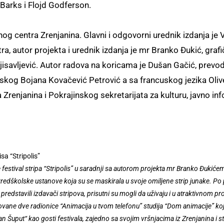
 Barks i Flojd Godferson.
nog centra Zrenjanina. Glavni i odgovorni urednik izdanja je
, autor projekta i urednik izdanja je mr Branko Đukić, grafi
ojisavljević. Autor radova na koricama je Dušan Gačić, prevod
skog Bojana Kovačević Petrović a sa francuskog jezika Oliv
a Zrenjanina i Pokrajinskog sekretarijata za kulturu, javno i
sa “Stripolis”
estival stripa “Stripolis” u saradnji sa autorom projekta mr Branko Đukićem
Predškolske ustanove koja su se maskirala u svoje omiljene strip junake. Po
predstavili izdavači stripova, prisutni su mogli da uživaju i u atraktivnom
ovane dve radionice “Animacija u tvom telefonu” studija “Dom animacije” koju
gdan Šuput“ kao gosti festivala, zajedno sa svojim vršnjacima iz Zrenjanina