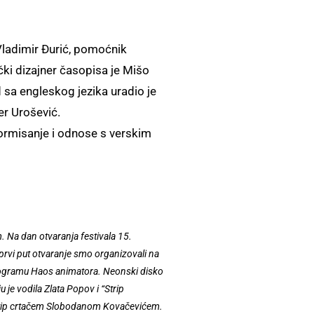
 Vladimir Đurić, pomoćnik
čki dizajner časopisa je Mišo
 sa engleskog jezika uradio je
er Urošević.
nformisanje i odnose s verskim
. Na dan otvaranja festivala 15.
 prvi put otvaranje smo organizovali na
 programu Haos animatora. Neonski disko
 je vodila Zlata Popov i “Strip
 i stip crtačem Slobodanom Kovačevićem.