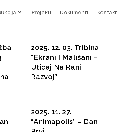
dukcija
Projekti
Dokumenti
Kontakt
ožba
2025. 12. 03. Tribina
3
“Ekrani I Mališani –
Uticaj Na Rani
ena
Razvoj”
2025. 11. 27.
Dan
“Animapolis” – Dan
Prvi