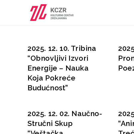
2025. 12. 10. Tribina
2025
“Obnovljivi Izvori
Prom
Energije – Nauka
Poez
Koja Pokreće
Budućnost”
2025. 12. 02. Naučno-
2025
Stručni Skup
“Ani
“Veštačka
Treć