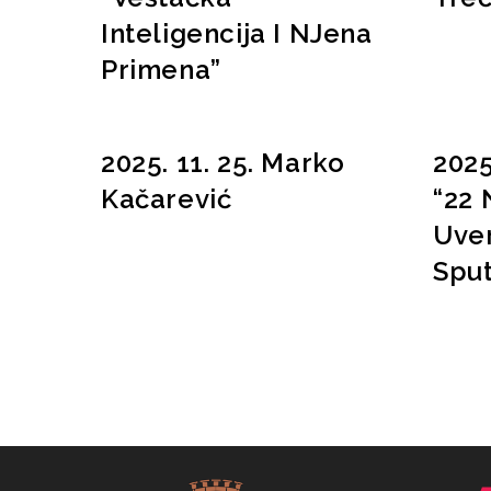
Inteligencija I NJena
Primena”
2025. 11. 25. Marko
2025
Kačarević
“22 
Uver
Sput