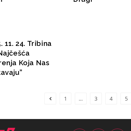
. 11. 24. Tribina
Najčešća
enja Koja Nas
avaju”
1
…
3
4
5