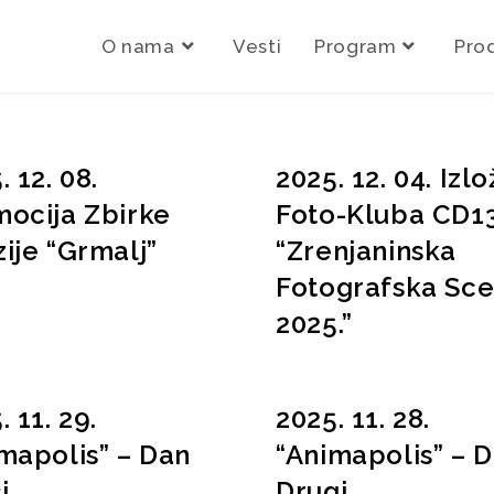
O nama
Vesti
Program
Pro
. 12. 08.
2025. 12. 04. Izl
ocija Zbirke
Foto-Kluba CD1
ije “Grmalj”
“Zrenjaninska
Fotografska Sc
2025.”
. 11. 29.
2025. 11. 28.
mapolis” – Dan
“Animapolis” – 
i
Drugi