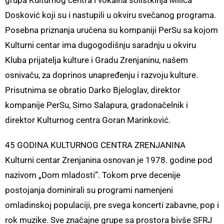
grupa Kulturnog centra i vokalna solistkinja Milica
Dosković koji su i nastupili u okviru svečanog programa.
Posebna priznanja uručena su kompaniji PerSu sa kojom
Kulturni centar ima dugogodišnju saradnju u okviru
Kluba prijatelja kulture i Gradu Zrenjaninu, našem
osnivaču, za doprinos unapređenju i razvoju kulture.
Prisutnima se obratio Darko Bjeloglav, direktor
kompanije PerSu, Simo Salapura, gradonačelnik i
direktor Kulturnog centra Goran Marinković.
45 GODINA KULTURNOG CENTRA ZRENJANINA
Kulturni centar Zrenjanina osnovan je 1978. godine pod
nazivom „Dom mladosti”. Tokom prve decenije
postojanja dominirali su programi namenjeni
omladinskoj populaciji, pre svega koncerti zabavne, pop i
rok muzike. Sve značajne grupe sa prostora bivše SFRJ