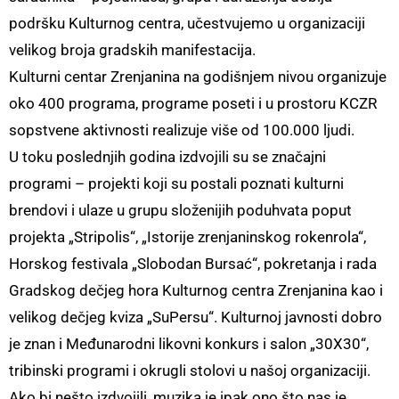
podršku Kulturnog centra, učestvujemo u organizaciji
velikog broja gradskih manifestacija.
Kulturni centar Zrenjanina na godišnjem nivou organizuje
oko 400 programa, programe poseti i u prostoru KCZR
sopstvene aktivnosti realizuje više od 100.000 ljudi.
U toku poslednjih godina izdvojili su se značajni
programi – projekti koji su postali poznati kulturni
brendovi i ulaze u grupu složenijih poduhvata poput
projekta „Stripolis“, „Istorije zrenjaninskog rokenrola“,
Horskog festivala „Slobodan Bursać“, pokretanja i rada
Gradskog dečjeg hora Kulturnog centra Zrenjanina kao i
velikog dečjeg kviza „SuPersu“. Kulturnoj javnosti dobro
je znan i Međunarodni likovni konkurs i salon „30X30“,
tribinski programi i okrugli stolovi u našoj organizaciji.
Ako bi nešto izdvojili, muzika je ipak ono što nas je