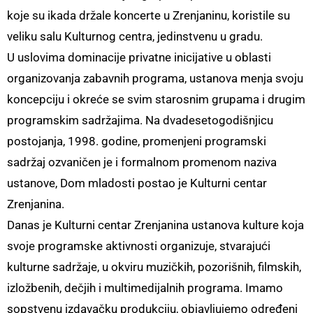
koje su ikada držale koncerte u Zrenjaninu, koristile su
veliku salu Kulturnog centra, jedinstvenu u gradu.
U uslovima dominacije privatne inicijative u oblasti
organizovanja zabavnih programa, ustanova menja svoju
koncepciju i okreće se svim starosnim grupama i drugim
programskim sadržajima. Na dvadesetogodišnjicu
postojanja, 1998. godine, promenjeni programski
sadržaj ozvaničen je i formalnom promenom naziva
ustanove, Dom mladosti postao je Kulturni centar
Zrenjanina.
Danas je Kulturni centar Zrenjanina ustanova kulture koja
svoje programske aktivnosti organizuje, stvarajući
kulturne sadržaje, u okviru muzičkih, pozorišnih, filmskih,
izložbenih, dečjih i multimedijalnih programa. Imamo
sopstvenu izdavačku produkciju, objavljujemo određeni