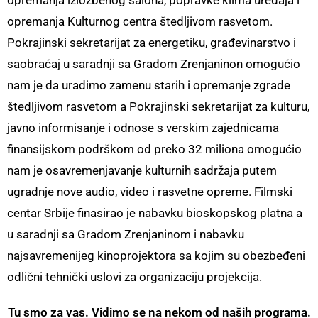
opremanja izložbenog salona, popravke klima uređaja i
opremanja Kulturnog centra štedljivom rasvetom.
Pokrajinski sekretarijat za energetiku, građevinarstvo i
saobraćaj u saradnji sa Gradom Zrenjaninon omogućio
nam je da uradimo zamenu starih i opremanje zgrade
štedljivom rasvetom a Pokrajinski sekretarijat za kulturu,
javno informisanje i odnose s verskim zajednicama
finansijskom podrškom od preko 32 miliona omogućio
nam je osavremenjavanje kulturnih sadržaja putem
ugradnje nove audio, video i rasvetne opreme. Filmski
centar Srbije finasirao je nabavku bioskopskog platna a
u saradnji sa Gradom Zrenjaninom i nabavku
najsavremenijeg kinoprojektora sa kojim su obezbeđeni
odlični tehnički uslovi za organizaciju projekcija.
Tu smo za vas. Vidimo se na nekom od naših programa.