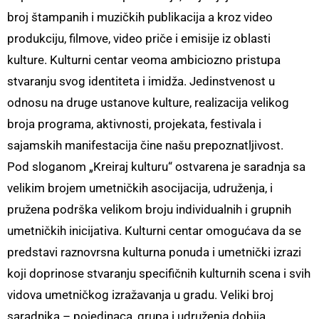
broj štampanih i muzičkih publikacija a kroz video
produkciju, filmove, video priče i emisije iz oblasti
kulture. Kulturni centar veoma ambiciozno pristupa
stvaranju svog identiteta i imidža. Jedinstvenost u
odnosu na druge ustanove kulture, realizacija velikog
broja programa, aktivnosti, projekata, festivala i
sajamskih manifestacija čine našu prepoznatljivost.
Pod sloganom „Kreiraj kulturu“ ostvarena je saradnja sa
velikim brojem umetničkih asocijacija, udruženja, i
pružena podrška velikom broju individualnih i grupnih
umetničkih inicijativa. Kulturni centar omogućava da se
predstavi raznovrsna kulturna ponuda i umetnički izrazi
koji doprinose stvaranju specifičnih kulturnih scena i svih
vidova umetničkog izražavanja u gradu. Veliki broj
saradnika – pojedinaca, grupa i udruženja dobija