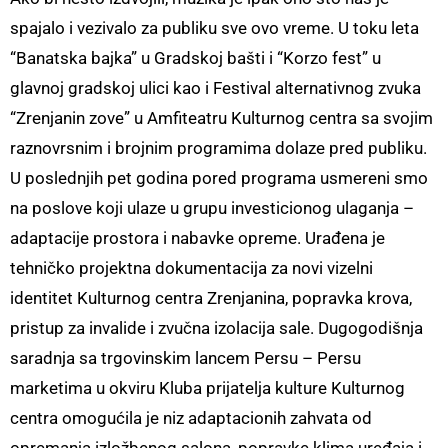
spajalo i vezivalo za publiku sve ovo vreme. U toku leta
“Banatska bajka” u Gradskoj bašti i “Korzo fest” u
glavnoj gradskoj ulici kao i Festival alternativnog zvuka
“Zrenjanin zove” u Amfiteatru Kulturnog centra sa svojim
raznovrsnim i brojnim programima dolaze pred publiku.
U poslednjih pet godina pored programa usmereni smo
na poslove koji ulaze u grupu investicionog ulaganja –
adaptacije prostora i nabavke opreme. Urađena je
tehničko projektna dokumentacija za novi vizelni
identitet Kulturnog centra Zrenjanina, popravka krova,
pristup za invalide i zvučna izolacija sale. Dugogodišnja
saradnja sa trgovinskim lancem Persu – Persu
marketima u okviru Kluba prijatelja kulture Kulturnog
centra omogućila je niz adaptacionih zahvata od