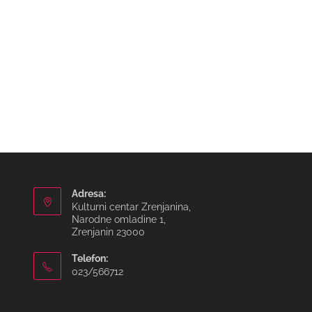
Adresa:
Kulturni centar Zrenjanina,
Narodne omladine 1,
Zrenjanin 23000
Telefon:
023/566712