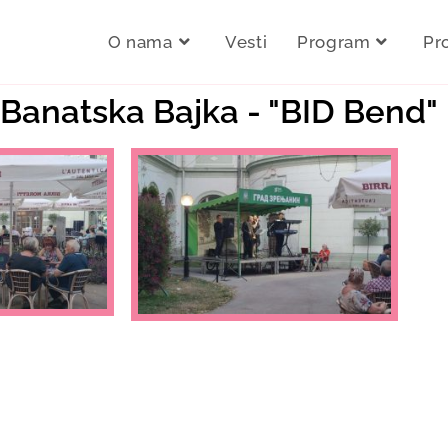
O nama
Vesti
Program
Pr
. Banatska Bajka - "BID Bend"