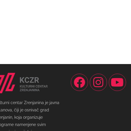
lturni centar Zrenjanina je javna
tanova, čiji je osnivač grad
enjanin, koja organizuje
ograme namenjene svim