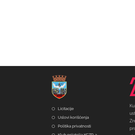
Ku
Licitacije
us
Uslovi korišćenja
Zr
Politika privatnosti
pr
Klub prijatelja KCZR-a