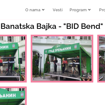
O nama
Vesti
Program
Pr
. Banatska Bajka - "BID Bend"