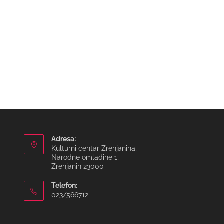
Adresa:
Kulturni centar Zrenjanina,
Narodne omladine 1,
Zrenjanin 23000
Telefon:
023/566712