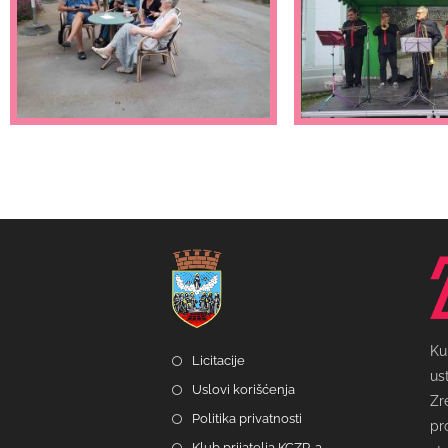
Ku
Licitacije
us
Uslovi korišćenja
Zr
Politika privatnosti
pr
Klub prijatelja KCZR-a