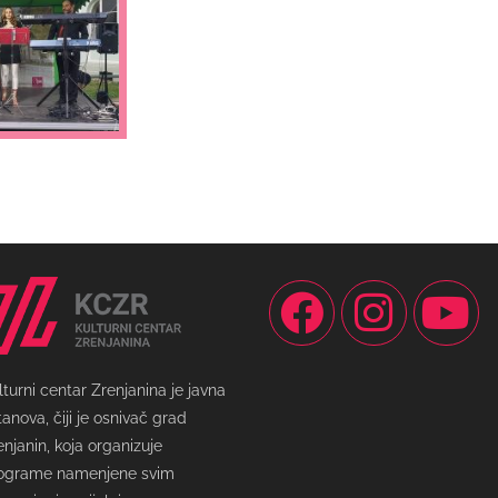
lturni centar Zrenjanina je javna
tanova, čiji je osnivač grad
enjanin, koja organizuje
ograme namenjene svim