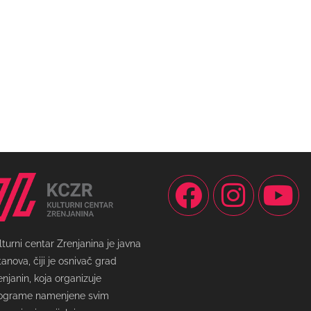
lturni centar Zrenjanina je javna
tanova, čiji je osnivač grad
enjanin, koja organizuje
ograme namenjene svim