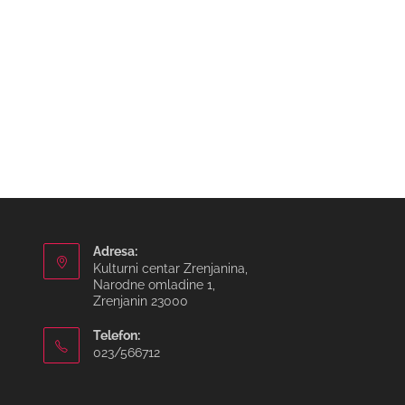
Adresa:
Kulturni centar Zrenjanina,
Narodne omladine 1,
Zrenjanin 23000
Telefon:
023/566712