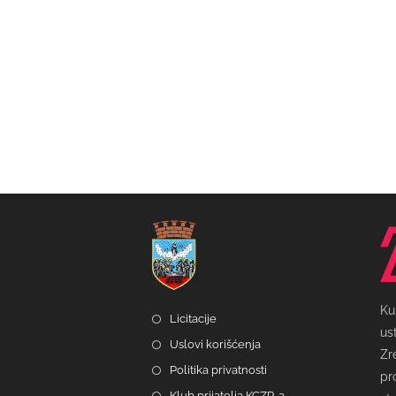
Ku
Licitacije
us
Uslovi korišćenja
Zr
Politika privatnosti
pr
Klub prijatelja KCZR-a