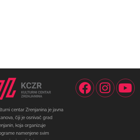
lturni centar Zrenjanina je javna
tanova, čiji je osnivač grad
enjanin, koja organizuje
ograme namenjene svim