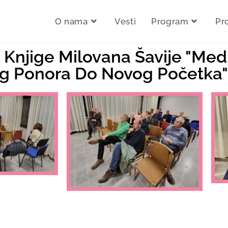
O nama
Vesti
Program
Pr
a Knjige Milovana Šavije "Med
g Ponora Do Novog Početka"