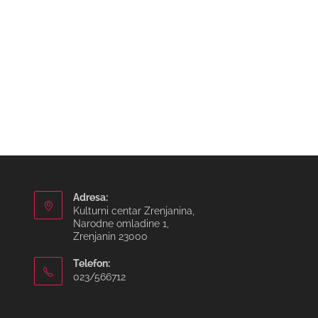
Adresa:
Kulturni centar Zrenjanina,
Narodne omladine 1,
Zrenjanin 23000
Telefon:
023/566712