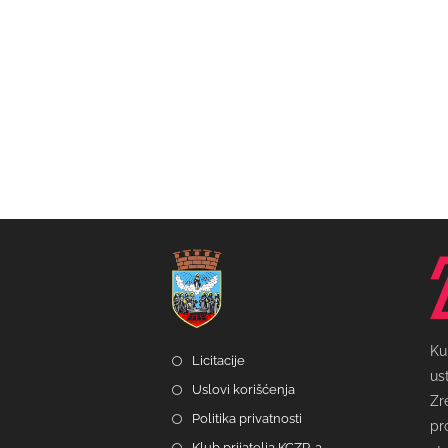
Ku
Licitacije
us
Uslovi korišćenja
Zr
Politika privatnosti
pr
Klub prijatelja KCZR-a