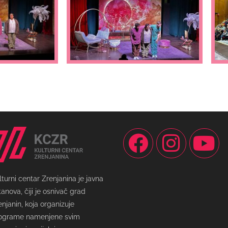
lturni centar Zrenjanina je javna
tanova, čiji je osnivač grad
enjanin, koja organizuje
ograme namenjene svim