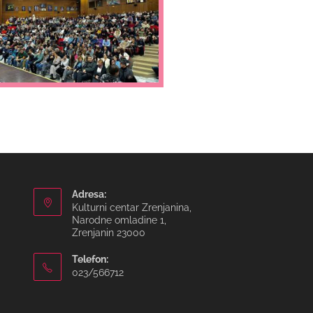
Adresa:
Kulturni centar Zrenjanina,
Narodne omladine 1,
Zrenjanin 23000
Telefon:
023/566712