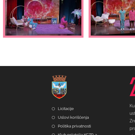
Ku
Licitacije
us
Uslovi korišćenja
Zr
Politika privatnosti
pr
Klub prijatelja KCZR-a