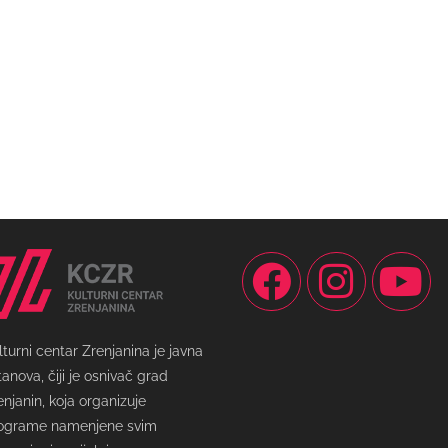
lturni centar Zrenjanina je javna
tanova, čiji je osnivač grad
enjanin, koja organizuje
ograme namenjene svim