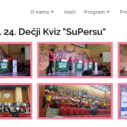
O nama
Vesti
Program
Pr
. 24. Dečji Kviz "SuPersu"