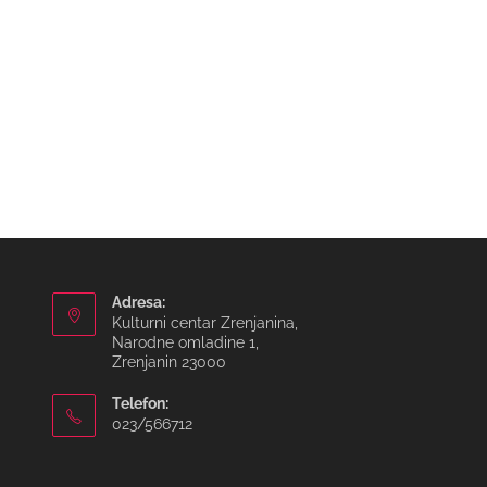
Adresa:
Kulturni centar Zrenjanina,
Narodne omladine 1,
Zrenjanin 23000
Telefon:
023/566712