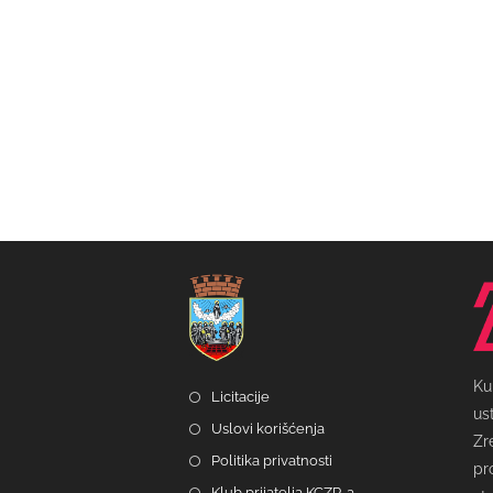
Ku
Licitacije
us
Uslovi korišćenja
Zr
Politika privatnosti
pr
Klub prijatelja KCZR-a