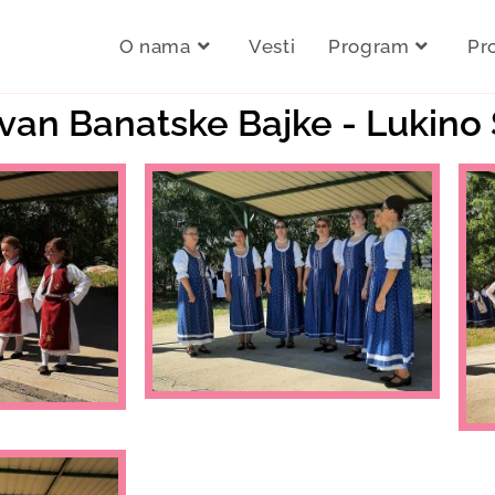
O nama
Vesti
Program
Pr
avan Banatske Bajke - Lukino