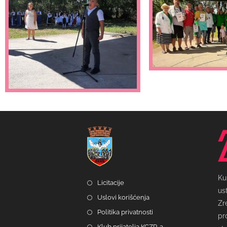
Ku
Licitacije
us
Uslovi korišćenja
Zr
Politika privatnosti
pr
Klub prijatelja KCZR-a