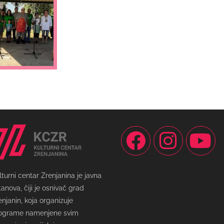
lturni centar Zrenjanina je javna
tanova, čiji je osnivač grad
enjanin, koja organizuje
ograme namenjene svim