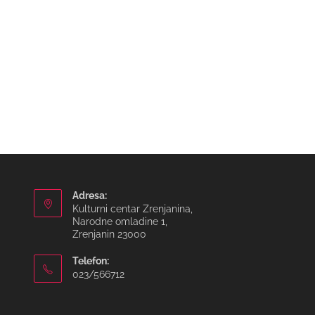
Adresa:
Kulturni centar Zrenjanina,
Narodne omladine 1,
Zrenjanin 23000
Telefon:
023/566712