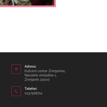
Adresa:
Kulturni centar Zrenjanina,
Narodne omladine 1,
Zrenjanin 23000
Telefon:
023/566712