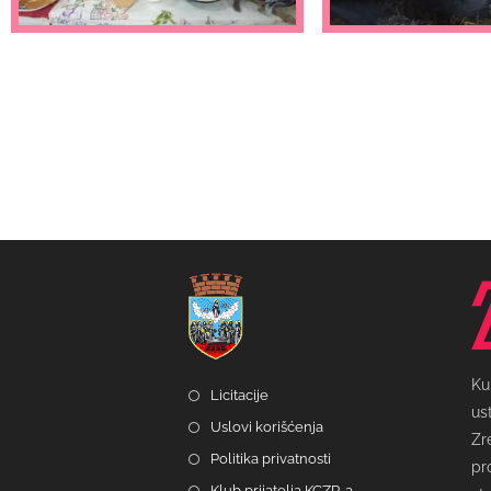
Ku
Licitacije
us
Uslovi korišćenja
Zr
Politika privatnosti
pr
Klub prijatelja KCZR-a