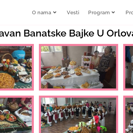
O nama
Vesti
Program
Pr
aravan Banatske Bajke U Orlov