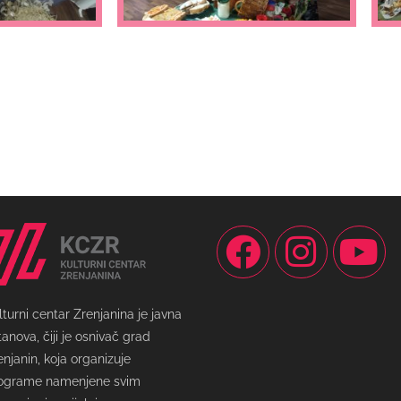
lturni centar Zrenjanina je javna
tanova, čiji je osnivač grad
enjanin, koja organizuje
ograme namenjene svim