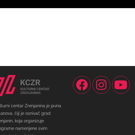
lturni centar Zrenjanina je javna
tanova, čiji je osnivač grad
enjanin, koja organizuje
ograme namenjene svim