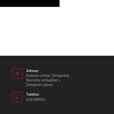
Adresa:
Kulturni centar Zrenjanina,
Narodne omladine 1,
Zrenjanin 23000
Telefon:
023/566712