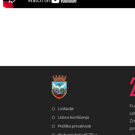
Ku
Licitacije
us
Uslovi korišćenja
Zr
Politika privatnosti
pr
Klub prijatelja KCZR-a