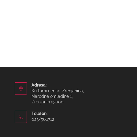
Adresa:
Kulturni centar Zrenjanina,
Narodne omladine 1,
Zrenjanin 23000
Telefon:
023/566712