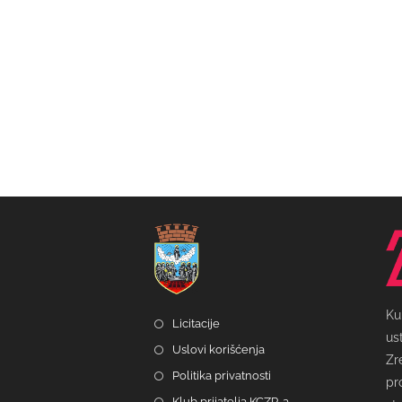
Ku
Licitacije
us
Uslovi korišćenja
Zr
Politika privatnosti
pr
Klub prijatelja KCZR-a