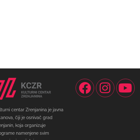
lturni centar Zrenjanina je javna
tanova, čiji je osnivač grad
enjanin, koja organizuje
ograme namenjene svim