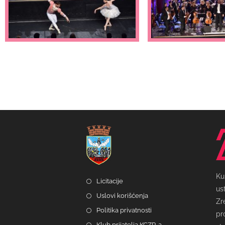
Ku
Licitacije
us
Uslovi korišćenja
Zr
Politika privatnosti
pr
Klub prijatelja KCZR-a