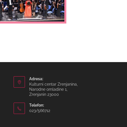
Adresa:
Kulturni centar Zrenjanina,
Narodne omladine 1,
Zrenjanin 23000
Telefon:
023/566712