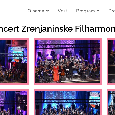
O nama
Vesti
Program
Pr
oncert Zrenjaninske Filharmon