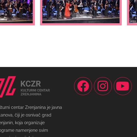
lturni centar Zrenjanina je javna
tanova, čiji je osnivač grad
enjanin, koja organizuje
ograme namenjene svim