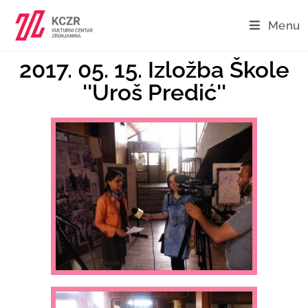
Menu
2017. 05. 15. Izložba Škole
''Uroš Predić''