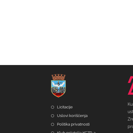
Ku
Licitacije
us
Uslovi korišćenja
Zr
Politika privatnosti
pr
Klub prijatelja KCZR-a