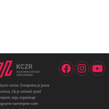
lturni centar Zrenjanina je javna
tanova, čiji je osnivač grad
enjanin, koja organizuje
ograme namenjene svim