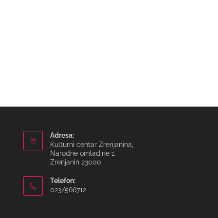
Adresa:
Kulturni centar Zrenjanina,
Narodne omladine 1,
Zrenjanin 23000
Telefon:
023/566712