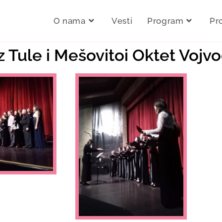
O nama
Vesti
Program
Pr
Iz Tule i Mešovitoi Oktet Vojv