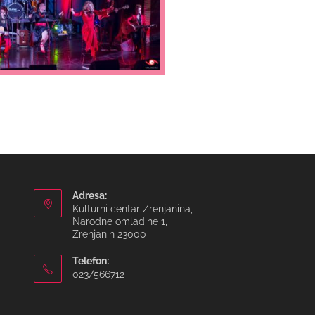
Adresa:
Kulturni centar Zrenjanina,
Narodne omladine 1,
Zrenjanin 23000
Telefon:
023/566712