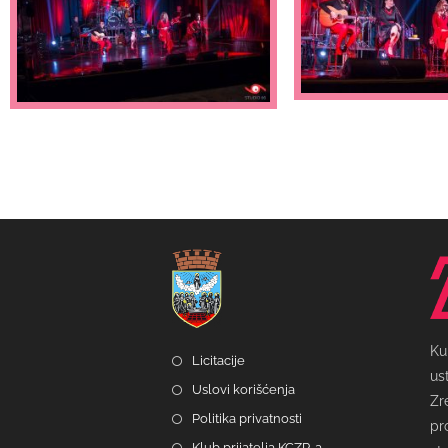
Ku
Licitacije
us
Uslovi korišćenja
Zr
Politika privatnosti
pr
Klub prijatelja KCZR-a