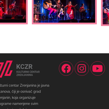
lturni centar Zrenjanina je javna
tanova, čiji je osnivač grad
enjanin, koja organizuje
ograme namenjene svim