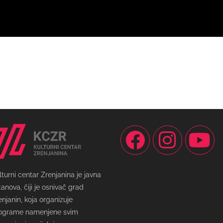
lturni centar Zrenjanina je javna
tanova, čiji je osnivač grad
enjanin, koja organizuje
ograme namenjene svim