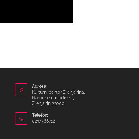
Adresa:
Kulturni centar Zrenjanina,
Narodne omladine 1,
Zrenjanin 23000
Telefon:
023/566712