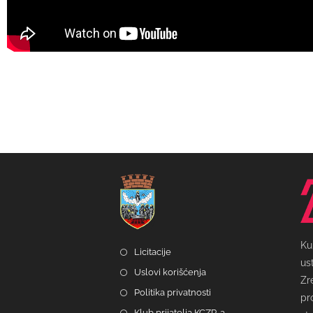
Ku
Licitacije
us
Uslovi korišćenja
Zr
Politika privatnosti
pr
Klub prijatelja KCZR-a