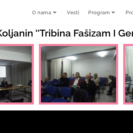
O nama
Vesti
Program
Pr
Koljanin ''Tribina Fašizam I Ge