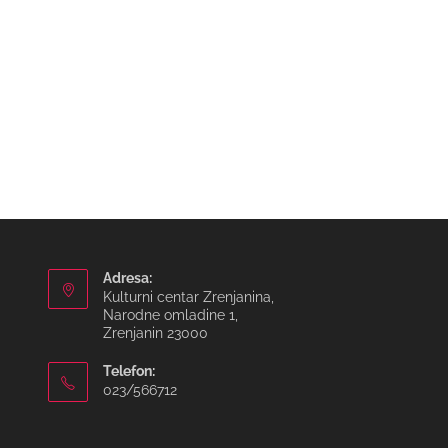
Adresa:
Kulturni centar Zrenjanina,
Narodne omladine 1,
Zrenjanin 23000
Telefon:
023/566712