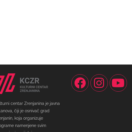
lturni centar Zrenjanina je javna
tanova, čiji je osnivač grad
enjanin, koja organizuje
ograme namenjene svim