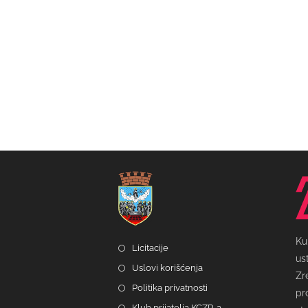
Ku
Licitacije
us
Uslovi korišćenja
Zr
Politika privatnosti
pr
Klub prijatelja KCZR-a