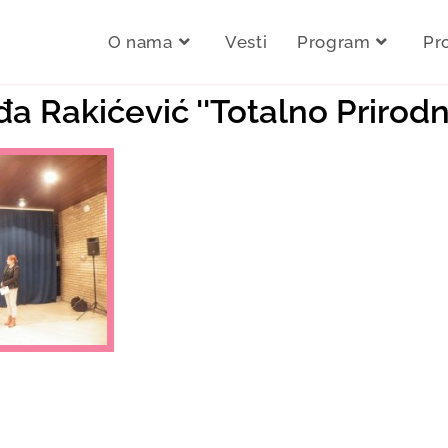
O nama
Vesti
Program
Pr
đa Rakićević ''Totalno Prirodn