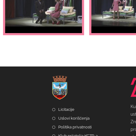
Ku
Licitacije
us
Uslovi korišćenja
Zr
Politika privatnosti
pr
Klub prijatelja KCZR-a