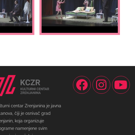
lturni centar Zrenjanina je javna
tanova, čiji je osnivač grad
enjanin, koja organizuje
ograme namenjene svim