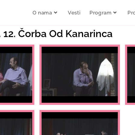
O nama
Vesti
Program
Pr
. 12. Čorba Od Kanarinca