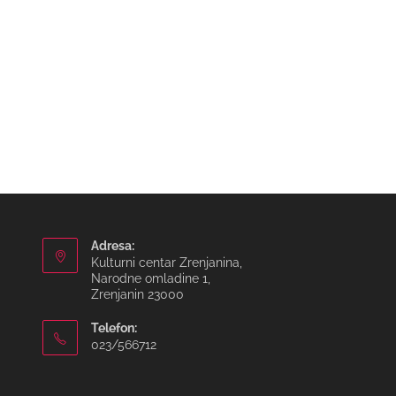
Adresa:
Kulturni centar Zrenjanina,
Narodne omladine 1,
Zrenjanin 23000
Telefon:
023/566712