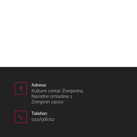
Adresa:
Kulturni centar Zrenjanina,
Narodne omladine 1,
Zrenjanin 23000
Telefon:
023/566712