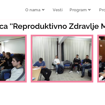
O nama
Vesti
Program
Pr
ica ''Reproduktivno Zdravlje M