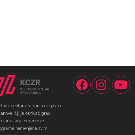
lturni centar Zrenjanina je javna
tanova, čiji je osnivač grad
enjanin, koja organizuje
ograme namenjene svim