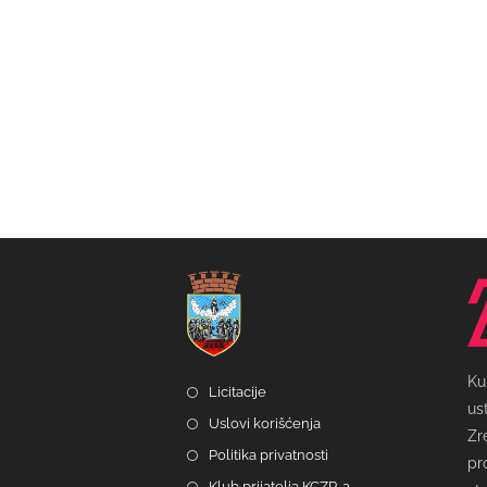
Ku
Licitacije
us
Uslovi korišćenja
Zr
Politika privatnosti
pr
Klub prijatelja KCZR-a