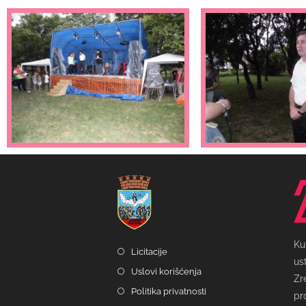
Ku
Licitacije
us
Uslovi korišćenja
Zr
Politika privatnosti
pr