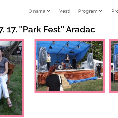
O nama
Vesti
Program
Pr
. 17. ''Park Fest'' Aradac