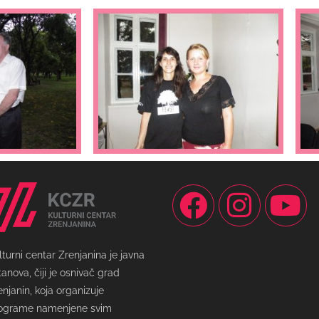
lturni centar Zrenjanina je javna
tanova, čiji je osnivač grad
enjanin, koja organizuje
ograme namenjene svim