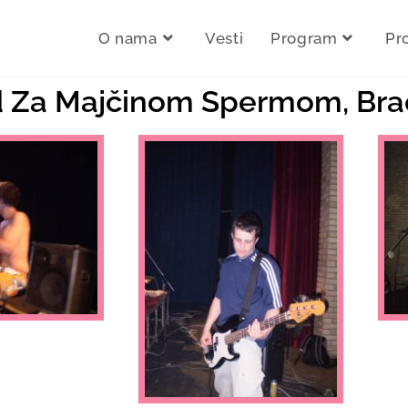
O nama
Vesti
Program
Pr
od Za Majčinom Spermom, Brać