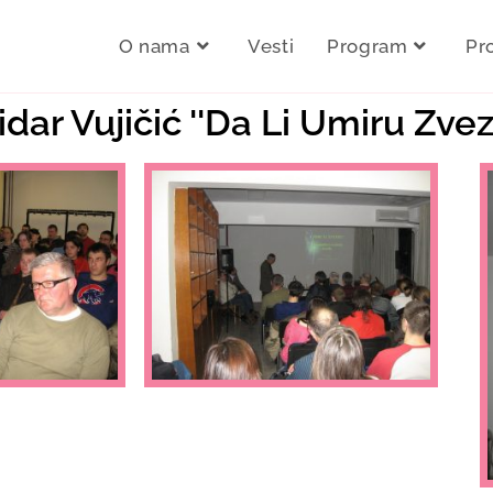
O nama
Vesti
Program
Pr
idar Vujičić ''Da Li Umiru Zvez