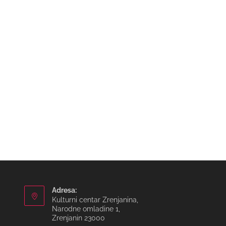
Adresa:
Kulturni centar Zrenjanina,
Narodne omladine 1,
Zrenjanin 23000