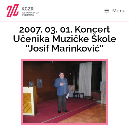
Menu
2007. 03. 01. Koncert
Učenika Muzičke Škole
''Josif Marinković''