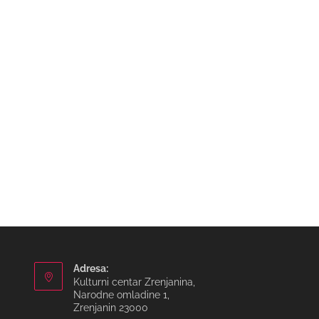
Adresa:
Kulturni centar Zrenjanina,
Narodne omladine 1,
Zrenjanin 23000