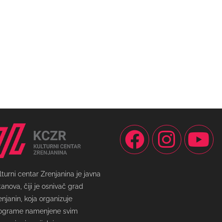
lturni centar Zrenjanina je javna
tanova, čiji je osnivač grad
enjanin, koja organizuje
ograme namenjene svim