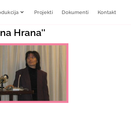
odukcija
Projekti
Dokumenti
Kontakt
ana Hrana''