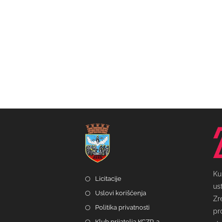
Ku
Licitacije
us
Uslovi korišćenja
Zr
Politika privatnosti
pr
Klub prijatelja KCZR-a