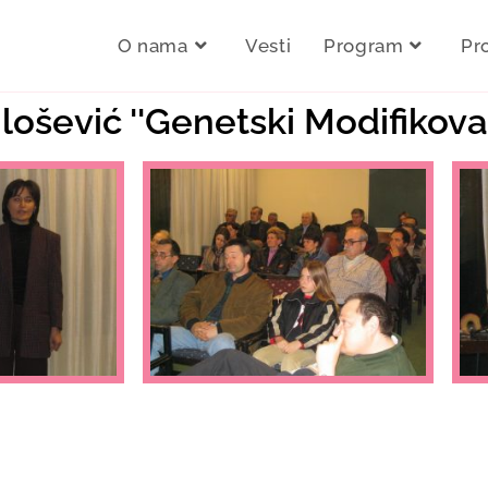
O nama
Vesti
Program
Pr
ilošević ''Genetski Modifikov