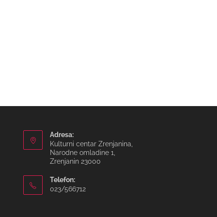
Adresa:
Kulturni centar Zrenjanina,
Narodne omladine 1,
Zrenjanin 23000
Telefon:
023/566712