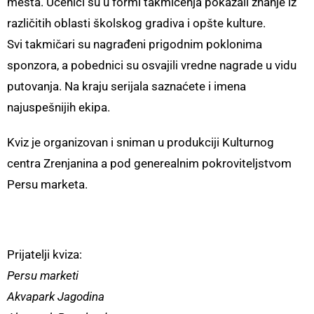
mesta. Učenici su u formi takmičenja pokazali znanje iz
različitih oblasti školskog gradiva i opšte kulture.
Svi takmičari su nagrađeni prigodnim poklonima
sponzora, a pobednici su osvajili vredne nagrade u vidu
putovanja. Na kraju serijala saznaćete i imena
najuspešnijih ekipa.
Kviz je organizovan i sniman u produkciji Kulturnog
centra Zrenjanina a pod generealnim pokroviteljstvom
Persu marketa.
Prijatelji kviza:
Persu marketi
Akvapark Jagodina