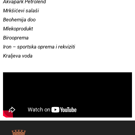
Akvapark Petrolend
Mrkšićevi salaši
Beohemija doo
Mlekoprodukt
Birooprema
Iron – sportska oprema i rekviziti
Kraljeva voda