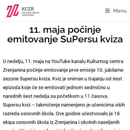
Menu
11. maja počinje
emitovanje SuPersu kviza
U nedelju, 11. maja na YouTube kanalu Kulturnog centra
Zrenjanina počinje emitovanje prve emisije 10. jubilarne
sezone Supersu kviza. Kviz je sniman u trajanju od šest
epizoda koje će se emitovati jednom sedmično u
narednih šest nedelja sa početkom u 11 časova.
Supersu kviz – takmičenje namenjeno je učenicima viših
razreda osnovnih škola. Ove godine učestvovalo je 16
ekipa osnovnih škola iz Zrenjanina i okolnih naseljenih